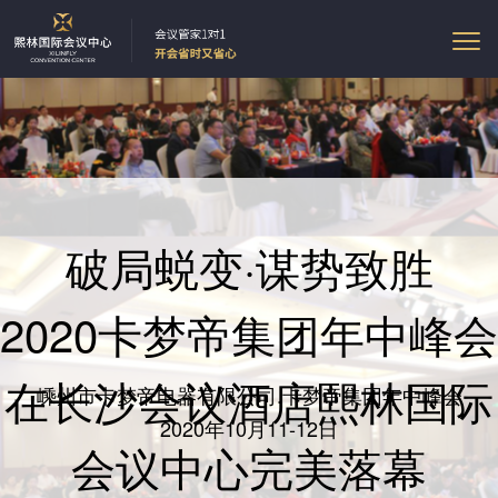
破局蜕变·谋势致胜
2020卡梦帝集团年中峰会
在长沙会议酒店熙林国际
嵊州市卡梦帝电器有限公司.卡梦帝集团年中峰会
2020年10月11-12日
会议中心完美落幕