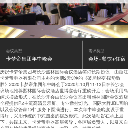
会议类型
需求类型
卡梦帝集团年中峰会
会场+餐饮+住宿
庆祝卡梦帝集团与长沙熙林国际会议酒店签订长期协议，由浙江
卡梦帝电器有限公司主办的为期2天3晚的《破局蜕变·谋势致
胜》2020卡梦帝集团年中峰会于2020年10月11-12日在
长沙会
议场地推荐
熙林国际会议酒店世博宴会厅重磅开启；会场采用岛
屿式摆放形式，在长沙开会由
长沙会议室出租
熙林国际会议酒店
全程提供P2主流高清显示屏、专业数控灯光、国际大牌JBL音响
以及会议管家1对1服务下圆满进行。本次年中峰会晚宴设于世
博厅，采用传统的中式圆桌的摆放形式。此次活动旨在承上启
下，共谋未来。卡梦帝电器高层领导，各区域负责人，以及来自