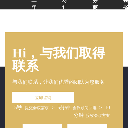
年
1
商
会
会
整
议
议
合
酒
店
服
管
优
场
质
务
家
地
的
实
经
1
专
时
对
业
Hi，与我们取得
验
竞
1
会
价
直
专
议
省
连
业
联系
周
钱
9
会
边
30
万
议
服
+会
顾
务
议
问
商
与我们联系，让我们优秀的团队为您服务
酒
帮
店
找
和
场
立即咨询
特
地
色
5秒
> 5分钟
> 10
提交会议需求
会议顾问回电
场
地
分钟
接收会议方案