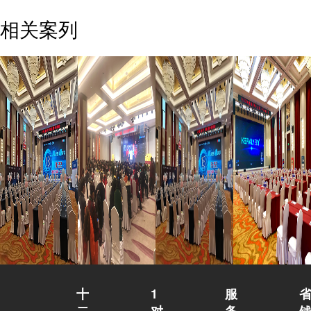
相关案列
十
1
服
二
对
务