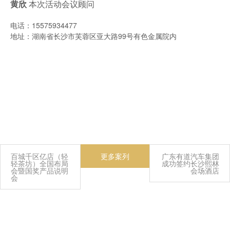
黄欣
本次活动会议顾问
电话：15575934477
地址：湖南省长沙市芙蓉区亚大路99号有色金属院内
百城千区亿店（轻
更多案列
广东有道汽车集团
轻茶坊）全国布局
成功签约长沙熙林
会暨国奖产品说明
会场酒店
会