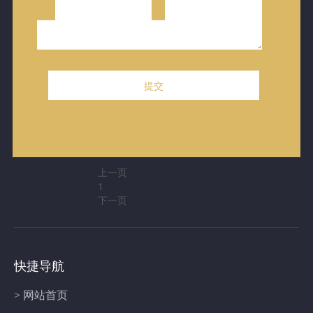
林
林
林
林
林
子
子
子
子
子
翔
翔
翔
翔
翔
天
天
天
天
天
会
会
会
会
会
展
展
展
展
展
酒
酒
酒
酒
酒
店
店
店
店
店
上一页
1
下一页
快捷导航
> 网站首页