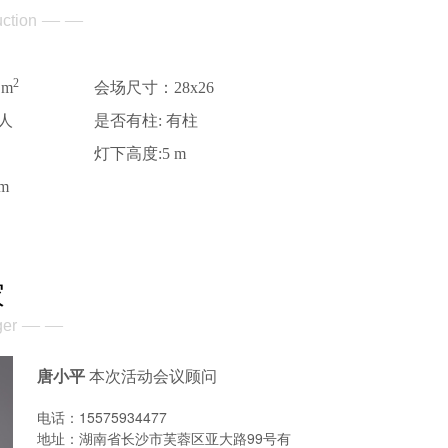
— —
uction
2
 m
会场尺寸：28x26
4人
是否有柱: 有柱
层
灯下高度:5 m
m
家
— —
ger
唐小平
本次活动会议顾问
电话：15575934477
地址：湖南省长沙市芙蓉区亚大路99号有