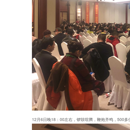
12月6日晚18：00左右，锣鼓喧腾，鞭炮齐鸣，5