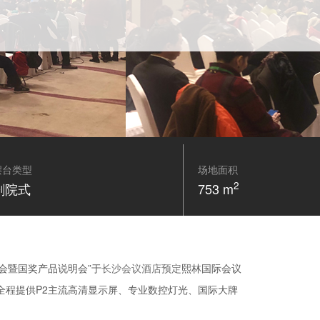
摆台类型
场地面积
2
剧院式
753 m
会暨国奖产品说明会”于
长沙会议酒店预定
熙林国际会议
全程提供P2主流高清显示屏、专业数控灯光、国际大牌