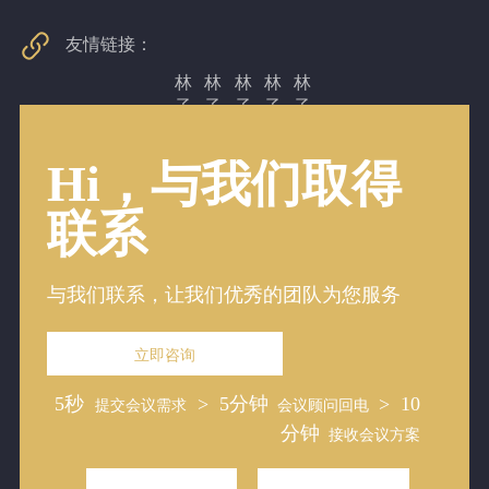
林
林
林
林
林
子
子
子
子
子
翔
翔
翔
翔
翔
天
天
天
天
天
Hi，与我们取得
会
会
会
会
会
展
展
展
展
展
联系
酒
酒
酒
酒
酒
店
店
店
店
店
上一页
与我们联系，让我们优秀的团队为您服务
1
下一页
立即咨询
5秒
> 5分钟
> 10
提交会议需求
会议顾问回电
分钟
接收会议方案
快捷导航
> 网站首页