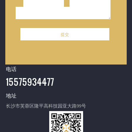
> 商务会议
> 熙林禧宴
> 会议案例
> 会议资讯
> 关于熙林
电话
15575934477
地址
长沙市芙蓉区隆平高科技园亚大路99号