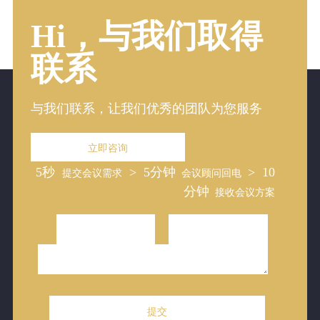
实
经
1
专
时
对
业
Hi，与我们取得
验
竞
1
会
价
直
专
议
省
连
业
联系
周
钱
9
会
边
30
万
议
服
+会
顾
务
议
问
商
与我们联系，让我们优秀的团队为您服务
酒
帮
店
找
和
场
立即咨询
特
地
色
5秒
> 5分钟
> 10
提交会议需求
会议顾问回电
场
地
分钟
接收会议方案
林
林
林
林
林
子
子
子
子
子
翔
翔
翔
翔
翔
天
天
天
天
天