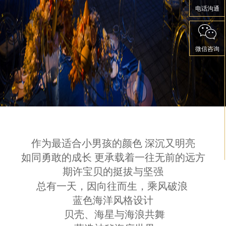
电话沟通
微信咨询
作为最适合小男孩的颜色 深沉又明亮
如同勇敢的成长 更承载着一往无前的远方
期许宝贝的挺拔与坚强
总有一天，因向往而生，
乘风破浪
蓝色海洋风格设计
贝壳、海星与海浪共舞