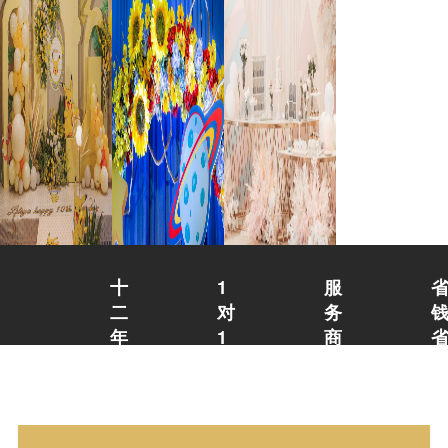
十
1
服
二
对
务
年
1
商
会
会
整
议
议
合
酒
店
服
管
优
场
质
务
家
地
的