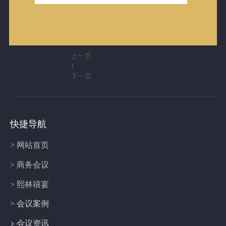
会
会
会
会
会
展
展
展
展
展
酒
酒
酒
酒
酒
店
店
店
店
店
上一页
1
下一页
快捷导航
> 网站首页
> 商务会议
> 熙林禧宴
> 会议案例
> 会议资讯