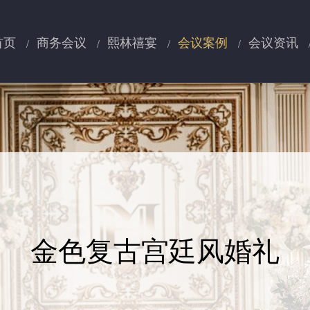
首页
商务会议
熙林禧宴
会议案例
会议资讯
金色复古宫廷风婚礼