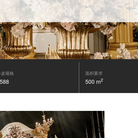
每桌规格
面积要求
2
588
500 m