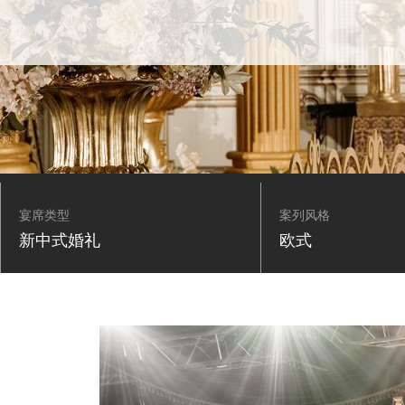
宴席类型
案列风格
新中式婚礼
欧式